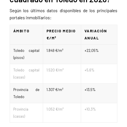
Según los últimos datos disponibles de los principales
portales inmobiliarios:
ÁMBITO
PRECIO MEDIO
VARIACIÓN
€/M²
ANUAL
Toledo capital
1.849 €/m²
+22,05%
(pisos)
Toledo capital
1.520 €/m²
+5,6%
(casas)
Provincia de
1.307 €/m²
+13,5%
Toledo
Provincia
1.052 €/m²
+10,3%
(casas)