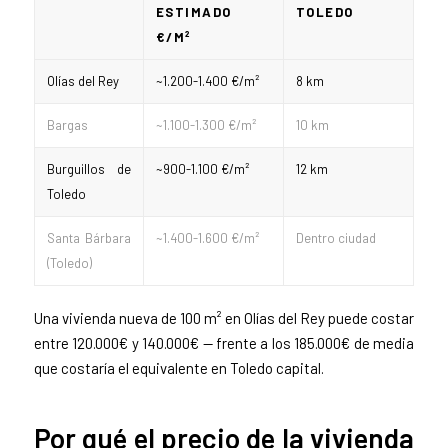
ESTIMADO
TOLEDO
€/M²
Olías del Rey
~1.200-1.400 €/m²
8 km
Bargas
~1.100-1.300 €/m²
10 km
Burguillos de
~900-1.100 €/m²
12 km
Toledo
Santa Bárbara
~1.400-1.600 €/m²
Dentro ciudad
(Toledo)
Una vivienda nueva de 100 m² en Olías del Rey puede costar
entre 120.000€ y 140.000€ — frente a los 185.000€ de media
que costaría el equivalente en Toledo capital.
Por qué el precio de la vivienda