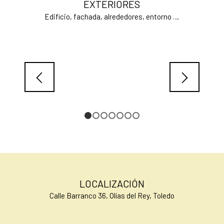
EXTERIORES
Edificio, fachada, alrededores, entorno …
1
2
3
4
5
6
7
LOCALIZACIÓN
Calle Barranco 36, Olías del Rey, Toledo